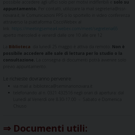
possibile accedere agli uffici solo per motivi indifferibili e
solo su
appuntamento.
Per contatti, utilizzare la mail segreteria@issr-
novara.it, le Comunicazioni PPS o lo sportello in video conferenza
attraverso la piattaforma CiscoWebex al
link
https://meetingsemea4.webex.com/meet/segreteria65
aperto mercoledì e venerdì
dalle ore 10 alle ore 12
La
Biblioteca
da lunedì 25 maggio è
attiva da remoto.
Non è
possibile accedere alle sale di lettura per lo studio o la
consultazione.
La consegna di documenti potrà avvenire solo
previo appuntamento.
Le richieste dovranno pervenire:
via mail a: biblioteca@seminarionovara.it
telefonando al n. 0321 432516 negli orari di apertura: dal
Lunedì al Venerdì ore 8.30-17.00 – Sabato e Domenica
Chiuso
⇒ Documenti utili: