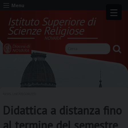
Skip
Menu
to
content
Istituto Superiore di
Scienze Religiose
NOVARA
contatti
dove siamo
NEWS
,
UNCATEGORIZED
Didattica a distanza fino
al termine del semestre