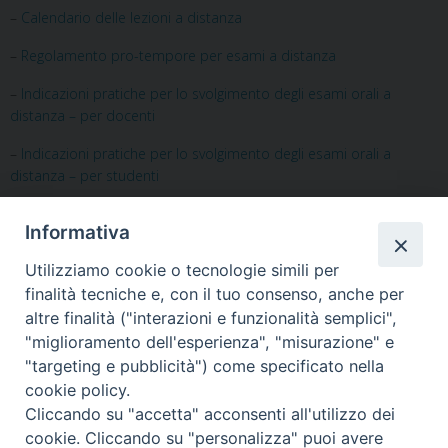
–
Calendario delle lezioni a distanza
–
Regolamento pro-tempore per esami a distanza
–
Indicazioni pratiche per lo svolgimento degli esami orali a
distanza – per docenti
–
Indicazioni pratiche per lo svolgimento degli esami orali a
distanza – per studenti
– Indicazioni pratiche per lo svolgimento degli esami scritti a
Informativa
distanza
(sarà caricato a breve)
Utilizziamo cookie o tecnologie simili per
finalità tecniche e, con il tuo consenso, anche per
altre finalità ("interazioni e funzionalità semplici",
"miglioramento dell'esperienza", "misurazione" e
CALENDARIO lezioni a distanza
"targeting e pubblicità") come specificato nella
cookie policy.
DISPOSIZIONI STRAORDINARIE esami - REGOLAMENTO
Cliccando su "accetta" acconsenti all'utilizzo dei
esami a distanza - MODALITA' TECNICHE docenti
cookie. Cliccando su "personalizza" puoi avere