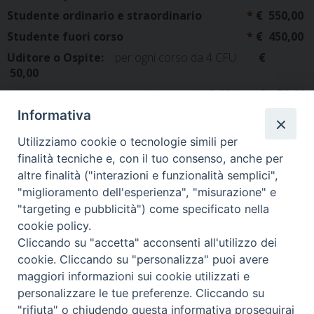
Studente ordinario e straordinario
*
€ 550,00
Studente fuori corso
*
€ 450,00
Uditore o Ospite:
per ogni corso da 4 CFU
€
50,00
per ogni corso da 6 CFU
€ 70,00
per ogni corso da 8 CFU
€
Informativa
100,00
Utilizziamo cookie o tecnologie simili per
per ogni corso da 12 CFU
€ 120,00
finalità tecniche e, con il tuo consenso, anche per
Studente in conversione titolo €
altre finalità ("interazioni e funzionalità semplici",
400,00
"miglioramento dell'esperienza", "misurazione" e
Studente in attesa di titolo €
"targeting e pubblicità") come specificato nella
300,00
cookie policy.
*
pagabili in due rate con scad. 31/10 e 31/03
Cliccando su "accetta" acconsenti all'utilizzo dei
cookie. Cliccando su "personalizza" puoi avere
maggiori informazioni sui cookie utilizzati e
personalizzare le tue preferenze. Cliccando su
«
Autorità
Calendario I semestre A.A.
"rifiuta" o chiudendo questa informativa proseguirai
2024/25
»