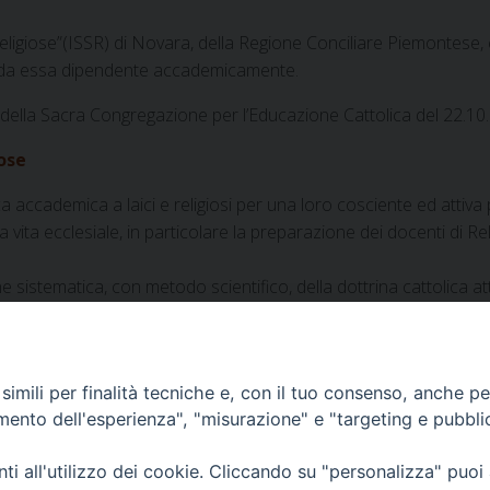
Religiose”(ISSR) di Novara, della Regione Conciliare Piemontese,
) e da essa dipendente accademicamente.
della Sacra Congregazione per l’Educazione Cattolica del 22.10
iose
 accademica a laici e religiosi per una loro cosciente ed attiva 
 vita ecclesiale, in particolare la preparazione dei docenti di Rel
e sistematica, con metodo scientifico, della dottrina cattolica at
a stessa Rivelazione, con l’ausilio delle scienze filosofiche, delle
imili per finalità tecniche e, con il tuo consenso, anche per 
amento dell'esperienza", "misurazione" e "targeting e pubbli
i all'utilizzo dei cookie. Cliccando su "personalizza" puoi