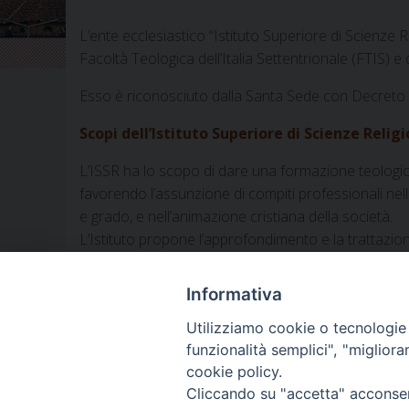
L’ente ecclesiastico “Istituto Superiore di Scienze 
Facoltà Teologica dell’Italia Settentrionale (FTIS
Esso è riconosciuto dalla Santa Sede con Decreto 
Scopi dell’Istituto Superiore di Scienze Relig
L’ISSR ha lo scopo di dare una formazione teologica
favorendo l’assunzione di compiti professionali nella
e grado, e nell’animazione cristiana della società.
L’Istituto propone l’approfondimento e la trattazion
delle risposte agli interrogativi umani, alla luce dell
Informativa
Utilizziamo cookie o tecnologie s
funzionalità semplici", "miglior
«
Dalla Segreteria
cookie policy.
Cliccando su "accetta" acconsent