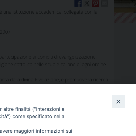
 è una istituzione accademica, collegata con la
.2007.
partecipazione ai compiti di evangelizzazione,
igione cattolica nelle scuole italiane di ogni ordine
tinta dalla divina Rivelazione, e promuove la ricerca
 scienze umane e delle scienze della religione.
altre finalità ("interazioni e
cità") come specificato nella
Segreteria
»
 avere maggiori informazioni sui