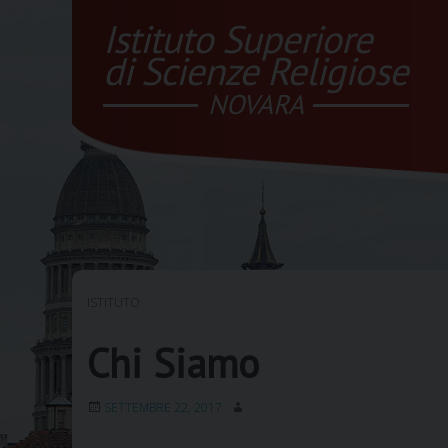
Skip
Istituto Superiore
to
content
di Scienze Religiose
NOVARA
ISTITUTO
Chi Siamo
SETTEMBRE 22, 2017