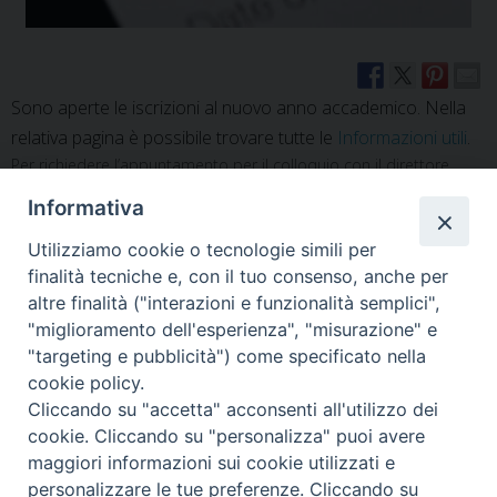
Sono aperte le iscrizioni al nuovo anno accademico. Nella
relativa pagina è possibile trovare tutte le
Informazioni utili
.
Per richiedere l’appuntamento per il colloquio con il direttore,
inviare una mail a direttore@issr-novara.it; saranno evase anche
Informativa
durante il tempo estivo.
Utilizziamo cookie o tecnologie simili per
La Segreteria chiude per la pausa estiva da lunedì 17 luglio e
finalità tecniche e, con il tuo consenso, anche per
riaprirà dal 29 agosto nei consueti orari: mercoledì, giovedì e
altre finalità ("interazioni e funzionalità semplici",
venerdì ore 14.30/18.00 e sabato ore 9.00/12.00
.
"miglioramento dell'esperienza", "misurazione" e
Il calendario e l’orario accademico dell’anno 2023/24
"targeting e pubblicità") come specificato nella
sono
consultabili in Didattica alle pagine
calendario
e
orario
cookie policy.
corsi.
Cliccando su "accetta" acconsenti all'utilizzo dei
cookie. Cliccando su "personalizza" puoi avere
maggiori informazioni sui cookie utilizzati e
personalizzare le tue preferenze. Cliccando su