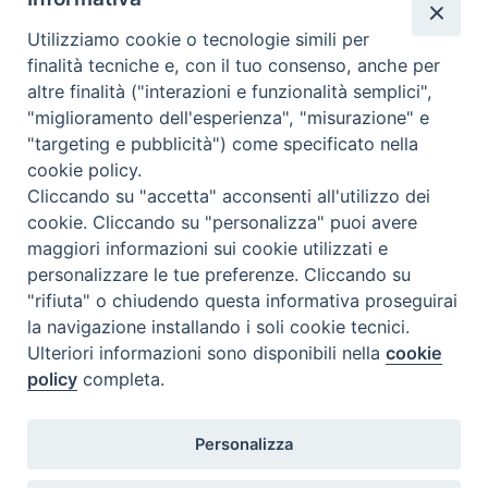
Utilizziamo cookie o tecnologie simili per
finalità tecniche e, con il tuo consenso, anche per
altre finalità ("interazioni e funzionalità semplici",
"miglioramento dell'esperienza", "misurazione" e
"targeting e pubblicità") come specificato nella
cookie policy.
Cliccando su "accetta" acconsenti all'utilizzo dei
cookie. Cliccando su "personalizza" puoi avere
maggiori informazioni sui cookie utilizzati e
personalizzare le tue preferenze. Cliccando su
"rifiuta" o chiudendo questa informativa proseguirai
«
Nuova sede
VITA NASCENTE
»
la navigazione installando i soli cookie tecnici.
Ulteriori informazioni sono disponibili nella
cookie
policy
completa.
Istituto Superiore di Scienze Religiose
Personalizza
via Dominioni, 4 - 28100 Novara
Tel +39 0321 661687 - Cod. fisc. 94008210034 (Diocesi