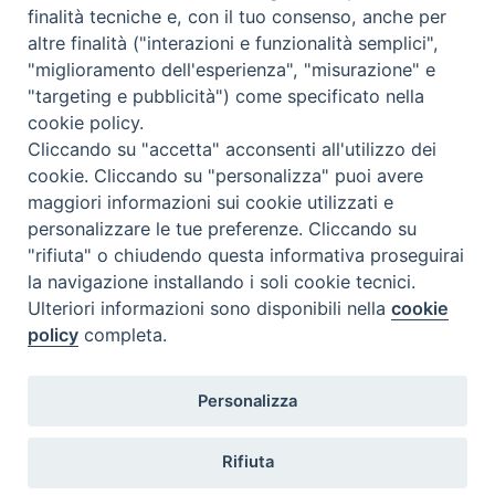
finalità tecniche e, con il tuo consenso, anche per
altre finalità ("interazioni e funzionalità semplici",
"miglioramento dell'esperienza", "misurazione" e
Si ricorda che coloro che intendono sostenere l’esame di Laurea
"targeting e pubblicità") come specificato nella
mercoledì 15 aprile
devono comunicarlo in Segreteria
entro il 5
cookie policy.
marzo
compilando e consegnando in segreteria l’apposito
Cliccando su "accetta" acconsenti all'utilizzo dei
modulo di “
Iscrizione all’esame di grado
“.
cookie. Cliccando su "personalizza" puoi avere
maggiori informazioni sui cookie utilizzati e
personalizzare le tue preferenze. Cliccando su
"rifiuta" o chiudendo questa informativa proseguirai
«
Orario corsi
Convegno
»
la navigazione installando i soli cookie tecnici.
Ulteriori informazioni sono disponibili nella
cookie
policy
completa.
Istituto Superiore di Scienze Religiose
Personalizza
via Dominioni, 4 - 28100 Novara
Tel +39 0321 661687 - Cod. fisc. 94008210034 (Diocesi
di Novara)
Rifiuta
e-mail: info@issr-novara.it