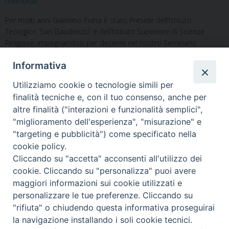
memoria/
.
Per molti anni Giannino Piana è stato Preside dell’Istituto
Teologico ‘San Gaudenzio’ e dell’Istituto Superiore di Scienze
Religiose, impegnandosi per decenni nel nostro Seminario
diocesano nella formazione dei futuri sacerdoti.
“Il suo
Informativa
insegnamento ha sempre rivelato competenza, chiarezza, profondità
ed equilibrio di valutazione. Un arricchimento per noi e per la stessa
Utilizziamo cookie o tecnologie simili per
Teologia italiana che gli sarà sicuramente grata.”,
scrive don Franco
finalità tecniche e, con il tuo consenso, anche per
Giudice nel cordoglio sul sito diocesano.
altre finalità ("interazioni e funzionalità semplici",
In seminario ricordiamo il suo ultimo intervento al Convegno di
"miglioramento dell'esperienza", "misurazione" e
apertura dell’anno accademico svolto il 19 ottobre
"targeting e pubblicità") come specificato nella
2019
Teologia, Chiesa e società. Quarant’anni di
cookie policy.
insegnamento teologico a Novara
Cliccando su "accetta" acconsenti all'utilizzo dei
cookie. Cliccando su "personalizza" puoi avere
maggiori informazioni sui cookie utilizzati e
personalizzare le tue preferenze. Cliccando su
«
Docenti
CERIMONIA DI CONSEGNA
"rifiuta" o chiudendo questa informativa proseguirai
DEI DIPLOMI DI LAUREA
»
la navigazione installando i soli cookie tecnici.