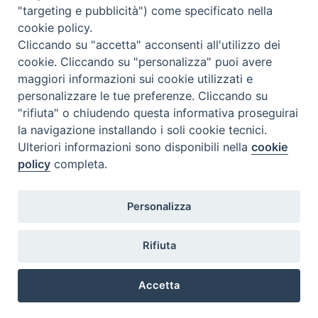
"targeting e pubblicità") come specificato nella
Verranno a breve pubblicati i protocolli da seguire per il
cookie policy.
rispetto delle norme di sicurezza covid vigenti.
Cliccando su "accetta" acconsenti all'utilizzo dei
cookie. Cliccando su "personalizza" puoi avere
maggiori informazioni sui cookie utilizzati e
personalizzare le tue preferenze. Cliccando su
«
Utilizzo piattaforma Cisco
Esami
»
"rifiuta" o chiudendo questa informativa proseguirai
Webex
la navigazione installando i soli cookie tecnici.
Ulteriori informazioni sono disponibili nella
cookie
policy
completa.
Istituto Superiore di Scienze Religiose
Personalizza
via Dominioni, 4 - 28100 Novara
Tel +39 0321 661687 - Cod. fisc. 94008210034 (Diocesi
di Novara)
Rifiuta
e-mail: info@issr-novara.it
© Istituto Superiore di Scienze Religiose di Novara,
Accetta
promosso dalla Diocesi di Novara
[ Credits ]
Preferenze Cookie