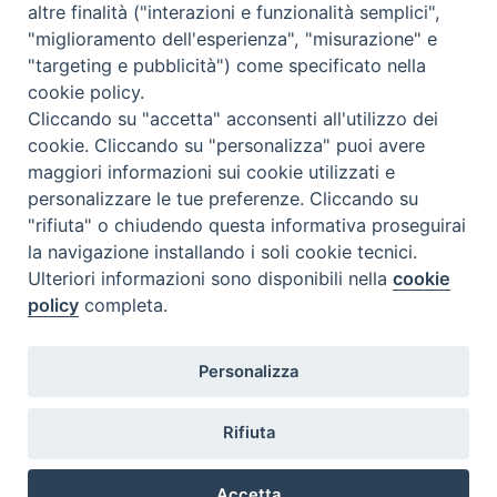
altre finalità ("interazioni e funzionalità semplici",
Le lezioni a distanza si svolgeranno negli stessi orari previsti
"miglioramento dell'esperienza", "misurazione" e
con l’utilizzo della piattaforma Cisco Webex
"targeting e pubblicità") come specificato nella
cookie policy.
A tutte le lezioni, sia in presenza che a distanza, il docente
Cliccando su "accetta" acconsenti all'utilizzo dei
segnerà le presenze per il computo delle frequenze.
cookie. Cliccando su "personalizza" puoi avere
maggiori informazioni sui cookie utilizzati e
personalizzare le tue preferenze. Cliccando su
"rifiuta" o chiudendo questa informativa proseguirai
«
Esami
Corso di ebraico
»
la navigazione installando i soli cookie tecnici.
Ulteriori informazioni sono disponibili nella
cookie
policy
completa.
Istituto Superiore di Scienze Religiose
Personalizza
via Dominioni, 4 - 28100 Novara
Tel +39 0321 661687 - Cod. fisc. 94008210034 (Diocesi
di Novara)
Rifiuta
e-mail: info@issr-novara.it
© Istituto Superiore di Scienze Religiose di Novara,
Accetta
promosso dalla Diocesi di Novara