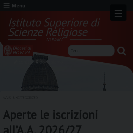
Skip
Menu
to
content
Istituto Superiore di
Scienze Religiose
NOVARA
contatti
dove siamo
AVVISI
,
UNCATEGORIZED
Aperte le iscrizioni
all’A.A. 2026/27