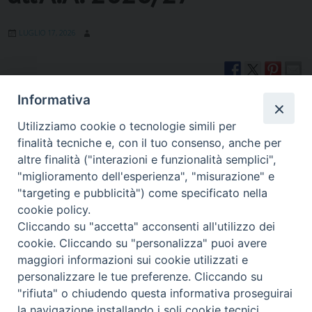
LUGLIO 17, 2026
La segreteria è a disposizione per informazioni relative
Informativa
all’iscrizione al nuovo Anno Accademico.
È possibile fissare un appuntamento per il colloquio con il
Utilizziamo cookie o tecnologie simili per
direttore telefonando in orario di ufficio al numero 0321 661687
finalità tecniche e, con il tuo consenso, anche per
o via mail a info@issr-novara.it.
altre finalità ("interazioni e funzionalità semplici",
"miglioramento dell'esperienza", "misurazione" e
Durante la chiusura estiva è possibile mandare una mail
direttamente a: direttore@issr-novara.it
"targeting e pubblicità") come specificato nella
cookie policy.
Informazioni utili
Cliccando su "accetta" acconsenti all'utilizzo dei
cookie. Cliccando su "personalizza" puoi avere
maggiori informazioni sui cookie utilizzati e
personalizzare le tue preferenze. Cliccando su
«
Calendario e orario A.A.
Esami
»
"rifiuta" o chiudendo questa informativa proseguirai
2026/27
la navigazione installando i soli cookie tecnici.